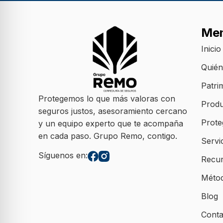
Me
Inicio
Quié
Patri
Protegemos lo que más valoras con
Produ
seguros justos, asesoramiento cercano
Prote
y un equipo experto que te acompaña
en cada paso. Grupo Remo, contigo.
Servi
Síguenos en:
Recu
Méto
Blog
Conta