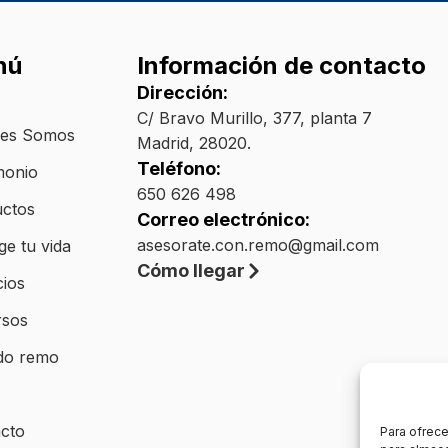
nú
Información de contacto
Dirección:
C/ Bravo Murillo, 377, planta 7
nes Somos
Madrid, 28020.
Teléfono:
monio
650 626 498
ctos
Correo electrónico:
asesorate.con.remo@gmail.com
ge tu vida
Cómo llegar
cios
rsos
do remo
cto
Para ofrece