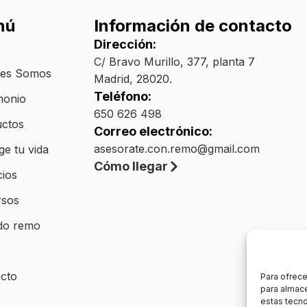
nú
Información de contacto
Dirección:
C/ Bravo Murillo, 377, planta 7
nes Somos
Madrid, 28020.
Teléfono:
monio
650 626 498
ctos
Correo electrónico:
asesorate.con.remo@gmail.com
ge tu vida
Cómo llegar
cios
rsos
do remo
cto
Para ofrece
para almace
estas tecn