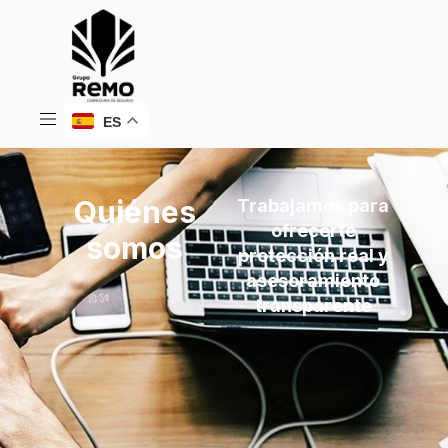
ES
Quiénes
Trabajamos para
ofrecerte
somos
protección real y
asesoramiento
transparente