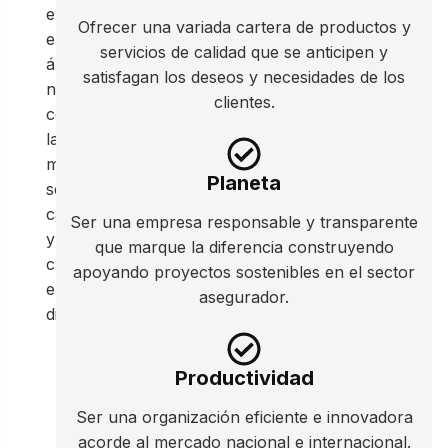
en
Ofrecer una variada cartera de productos y
el
servicios de calidad que se anticipen y
ámbito
satisfagan los deseos y necesidades de los
nacional para
clientes.
conseguir
la
máxima
Planeta
sostenibilidad,
calidad
Ser una empresa responsable y transparente
y
que marque la diferencia construyendo
crecimiento
apoyando proyectos sostenibles en el sector
en
asegurador.
diferentes ámbitos.
Productividad
Ser una organización eficiente e innovadora
acorde al mercado nacional e internacional.