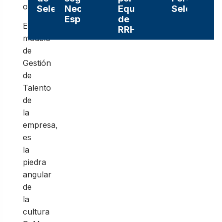
oportunidades.
Selección
Necesidad
Equipo
Selectiva
Específica
de
El
RRHH
modelo
de
Gestión
de
Talento
de
la
empresa,
es
la
piedra
angular
de
la
cultura