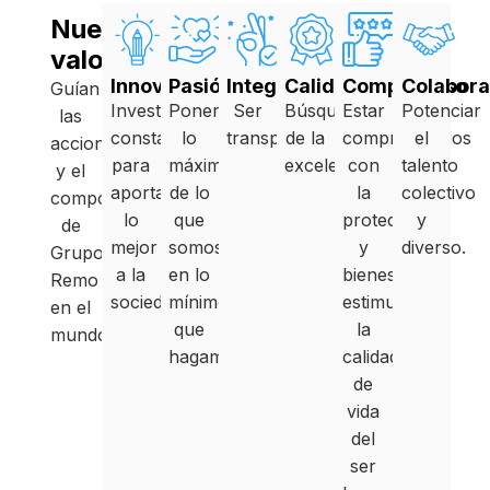
Nuestros
valores
Innovación
Pasión
Integridad
Calidad
Compromiso
Colabora
Guían
Investigación
Poner
Ser
Búsqueda
Estar
Potenciar
las
constante
lo
transparentes.
de la
comprometidos
el
acciones
para
máximo
excelencia.
con
talento
y el
aportar
de lo
la
colectivo
comportamiento
lo
que
protección
y
de
mejor
somos
y
diverso.
Grupo
a la
en lo
bienestar,
Remo
sociedad.
mínimo
estimulando
en el
que
la
mundo.
hagamos.
calidad
de
vida
del
ser