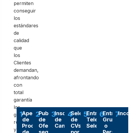
permiten
conseguir
los
estándares
de
calidad
que
los
Clientes
demandan,
afrontando
con
total
garantía
los
1
2
3
4
5
6
7
Apertura
Publicación
Inscripción
Selección
Entrevista
Entrevista
Incor
grandes
de
de
de
de
Telefónica
Grupal
retos
Proceso
Ofertas
Candidato
CVs
Selectiva
o
y
de
según
por
Personal/P