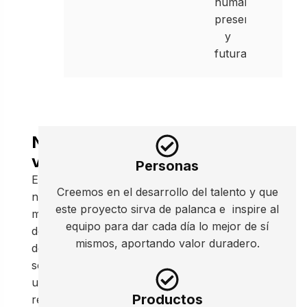
humano
presente
y
futura.
Nuestra
visión
Personas
En
Creemos en el desarrollo del talento y que
nuestro
este proyecto sirva de palanca e inspire al
marco
equipo para dar cada día lo mejor de sí
de
mismos, aportando valor duradero.
desarrollo
ser
un
Productos
referente