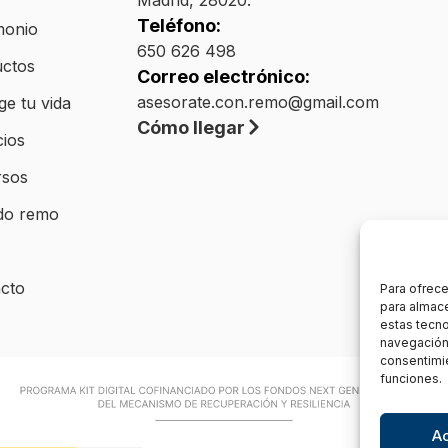
Teléfono:
monio
650 626 498
ctos
Correo electrónico:
asesorate.con.remo@gmail.com
ge tu vida
Cómo llegar
cios
rsos
do remo
cto
Para ofrece
para almace
estas tecn
navegación o
consentimie
funciones.
A