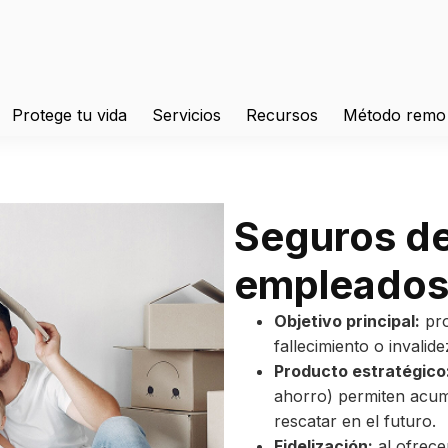
Protege tu vida
Servicios
Recursos
Método remo
Seguros de
empleado
Objetivo principal:
pro
fallecimiento o invalid
Producto estratégico
ahorro) permiten acu
rescatar en el futuro.
Fidelización:
al ofrece